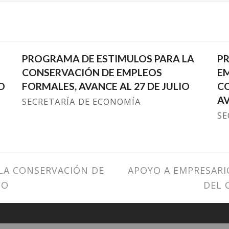
PROGRAMA DE ESTIMULOS PARA LA
P
CONSERVACIÓN DE EMPLEOS
EM
O
FORMALES, AVANCE AL 27 DE JULIO
CO
AV
SECRETARÍA DE ECONOMÍA
SE
LA CONSERVACIÓN DE
next
APOYO A EMPRESARI
IO
post:
DEL 