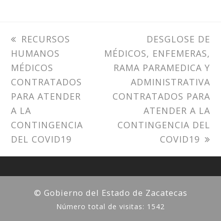
previous
RECURSOS
next
DESGLOSE DE
HUMANOS
post:
MÉDICOS, ENFEMERAS,
post:
MÉDICOS
RAMA PARAMEDICA Y
CONTRATADOS
ADMINISTRATIVA
PARA ATENDER
CONTRATADOS PARA
A LA
ATENDER A LA
CONTINGENCIA
CONTINGENCIA DEL
DEL COVID19
COVID19
© Gobierno del Estado de Zacatecas
Número total de visitas: 1542